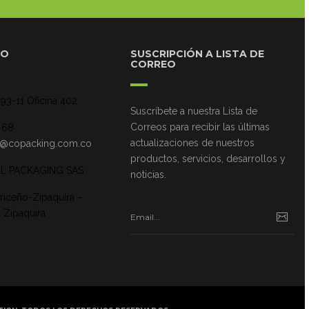
TO
SUSCRIPCIÓN A LISTA DE
CORREO
#93-11 Oficina 402
Suscríbete a nuestra Lista de
Correos para recibir las últimas
2 68
actualizaciones de nuestros
o@copacking.com.co
productos, servicios, desarrollos y
L PACKAGING SAS
noticias.
Briceño-Zipaquira –
 Zipaquira