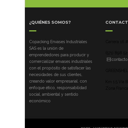
¿QUIÉNES SOMOS?
CONTAC
Copacking Envases Industriales
Carrera 16 
SAS es la unión de
(571) 898 5
emprendedores para producir y
contact
comercializar envases industriales
con el propósito de satisfacer las
GREENSHEL
necesidades de sus clientes,
creando valor empresarial. con
Km 1.5 Vía 
enfoque ético, responsabilidad
Zona Franca
social, ambiental y sentido
económico